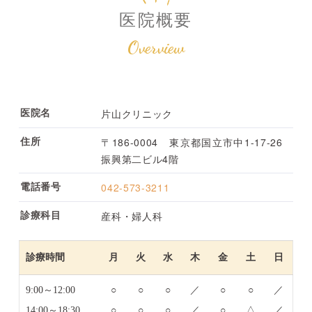
医院概要
Overview
片山クリニック
医院名
〒186-0004 東京都国立市中1-17-26
住所
振興第二ビル4階
042-573-3211
電話番号
産科・婦人科
診療科目
診療時間
月
火
水
木
金
土
日
9:00～12:00
○
○
○
／
○
○
／
14:00～18:30
○
○
○
／
○
△
／